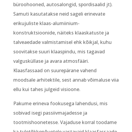
büroohooned, autosalongid, spordisaalid jt).
Samuti kasutatakse neid sageli erinevate
erikujuliste klaas-alumiinium-
konstruktsioonide, näiteks klaaskatuste ja
talveaedade valmistamisel ehk kõikjal, kuhu
soovitakse suuri klaaspindu, mis tagavad
valgusküllase ja avara atmosfääri.
Klaasfassaad on suurepärane vahend
moodsale arhitektile, sest annab võimaluse viia
ellu kui tahes julgeid visioone.
Pakume erineva fookusega lahendusi, mis
sobivad isegi passiivmajadesse ja
tootmishoonetesse. Vajaduse korral toodame
ka tuletõkkenõuetele vastavaid klaasfassaade.