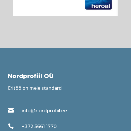
Nordprofiil OÜ
Eritöö on meie standard

info@nordprofiil.ee

+372 5661 1770