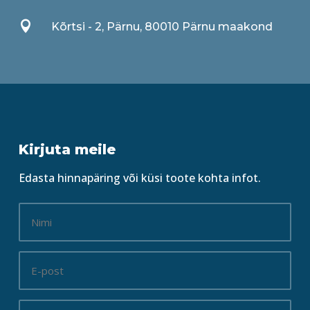

Kõrtsi - 2, Pärnu, 80010 Pärnu maakond
Kirjuta meile
Edasta hinnapäring või küsi toote kohta infot.