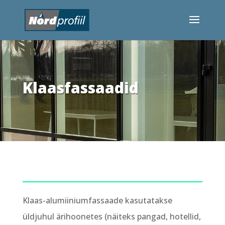
Klaasfassaadid
Klaas-alumiiniumfassaade kasutatakse
üldjuhul ärihoonetes (näiteks pangad, hotellid,