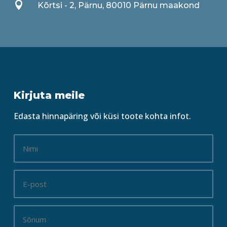

Kõrtsi - 2, Pärnu, 80010 Pärnu maakond
Kirjuta meile
Edasta hinnapäring või küsi toote kohta infot.