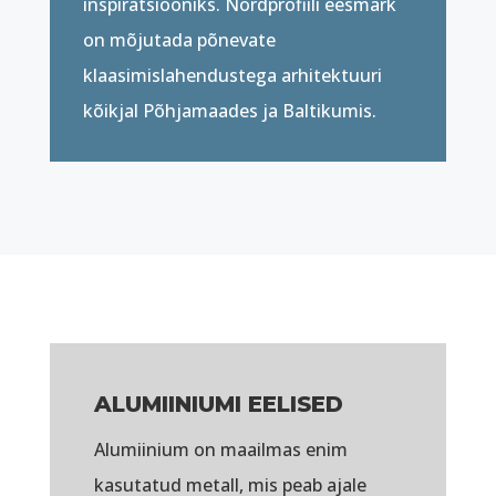
inspiratsiooniks. Nordprofiili eesmärk
on mõjutada põnevate
klaasimislahendustega arhitektuuri
kõikjal Põhjamaades ja Baltikumis.
ALUMIINIUMI EELISED
Alumiinium on maailmas enim
kasutatud metall, mis peab ajale