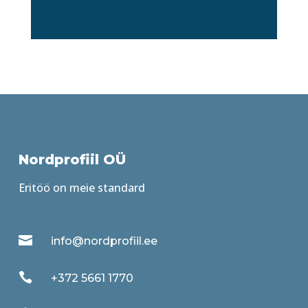
Nordprofiil OÜ
Eritöö on meie standard

info@nordprofiil.ee

+372 5661 1770